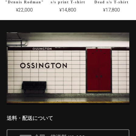
"Dennis Rodman"
s/s print T-shirt
Dead s/s T-shirt
¥22,000
¥14,800
¥17,800
送料・配送について