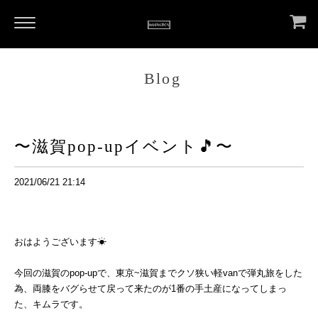
Blog
〜滋賀pop-upイベント🎵〜
2021/06/21 21:14
おはようございます☀︎
今回の滋賀のpop-upで、東京~滋賀までクソ狭い軽vanで弾丸旅をした
為、両膝をバグらせて戻って来たのが1番の手土産になってしまっ
た、キムラです。