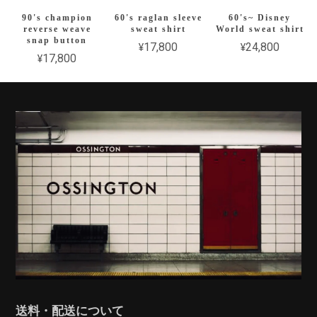
90's champion
60's raglan sleeve
60's~ Disney
reverse weave
sweat shirt
World sweat shirt
snap button
¥17,800
¥24,800
¥17,800
送料・配送について