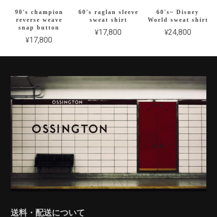
90's champion
60's raglan sleeve
60's~ Disney
reverse weave
sweat shirt
World sweat shirt
snap button
¥17,800
¥24,800
¥17,800
送料・配送について