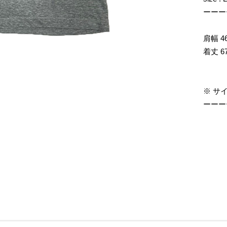
ーーー
肩幅 46
着丈 67
※ サ
ーーー