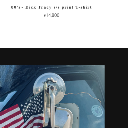
80's~ Dick Tracy s/s print T-shirt
¥14,800