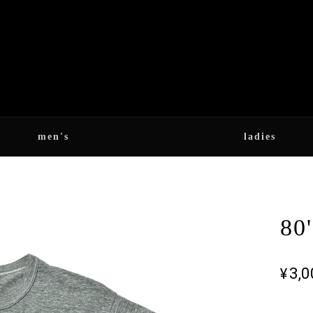
men's
ladies
80'
¥3,