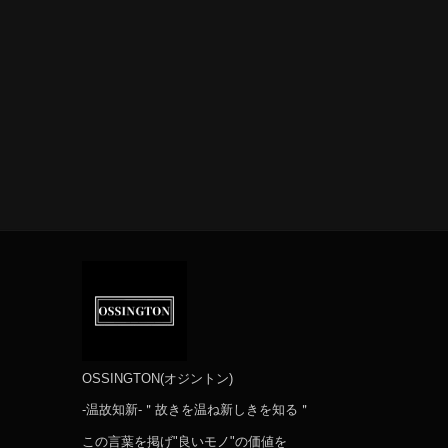
OSSINGTON(オジントン)
-温故知新-＂故きを温ね新しきを知る＂
⠀ ⠀ ⠀
この言葉を掲げ"良いモノ"の価値を