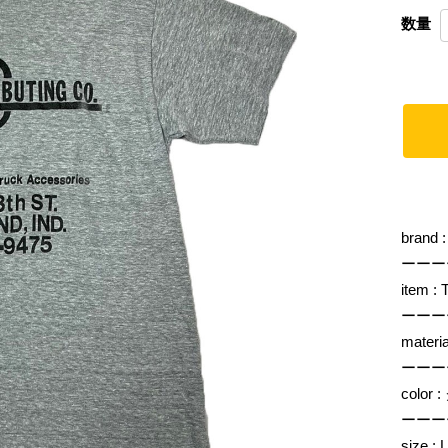
数量
brand
ーーー
item 
ーーー
mater
ーーー
color
ーーー
size : L