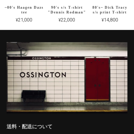
~00's Haagen Dazs
90's s/s T-shirt
80's~ Dick Tracy
tee
"Dennis Rodman"
s/s print T-shirt
¥21,000
¥22,000
¥14,800
送料・配送について