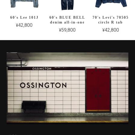
60's Lee 101J
60's BLUE BELL
70's Levi's 70505
denim all-in-one
circle R tab
¥42,800
¥59,800
¥42,800